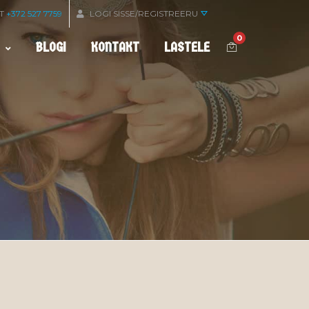
OT
+372 527 7759
LOGI SISSE/REGISTREERU
0
BLOGI
KONTAKT
LASTELE