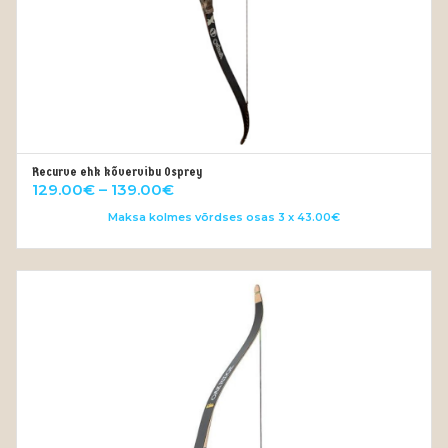
Recurve ehk kõvervibu Osprey
VALI
Price
129.00
€
–
139.00
€
range:
Maksa kolmes võrdses osas 3 x 43.00€
129.00€
through
139.00€