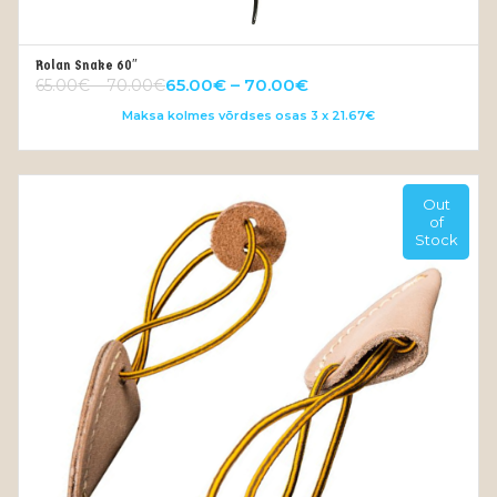
Rolan Snake 60″
VALI
65.00
€
–
70.00
€
65.00
€
–
70.00
€
Maksa kolmes võrdses osas 3 x 21.67€
Out
of
Stock