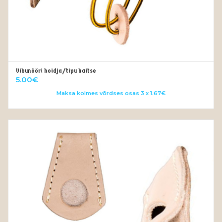
Vibunööri hoidja/tipu kaitse
OUT OF STOCK
5.00
€
Maksa kolmes võrdses osas 3 x 1.67€