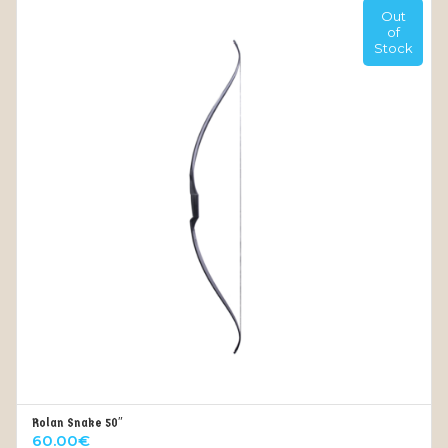
Out
of
Stock
Rolan Snake 50″
OUT OF STOCK
60.00
€