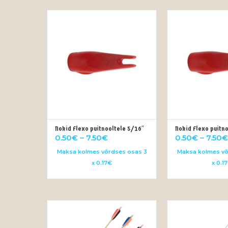
Nokid Flexo puitnooltele 5/16″
Nokid Flexo puitn
VALI
VA
Price
0.50
€
–
7.50
€
0.50
€
–
7.50
€
range:
Maksa kolmes võrdses osas 3
Maksa kolmes võ
0.50€
x 0.17€
x 0.1
through
7.50€