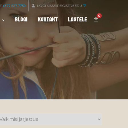
OT
+372 527 7759
LOGI SISSE/REGISTREERU
0
BLOGI
KONTAKT
LASTELE