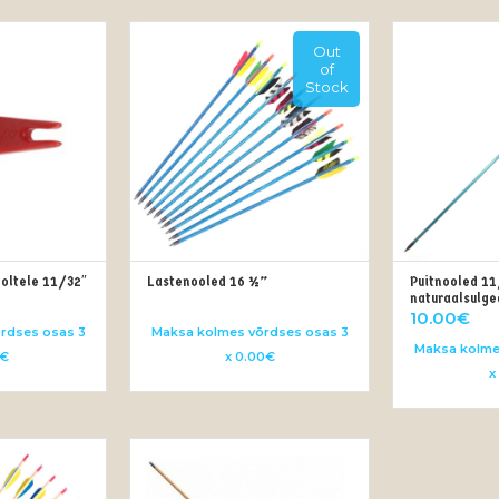
Out
of
Stock
ooltele 11/32″
Lastenooled 16 ½”
Puitnooled 11
LI
OUT OF STOCK
OUT
Price
naturaalsulge
10.00
€
range:
rdses osas 3
Maksa kolmes võrdses osas 3
0.50€
Maksa kolme
7€
x 0.00€
through
x
7.50€