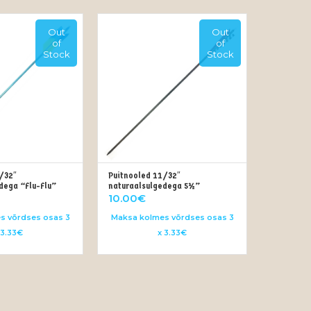
Out
Out
of
of
Stock
Stock
/32″
Puitnooled 11/32″
 OF STOCK
OUT OF STOCK
dega “Flu-Flu”
naturaalsulgedega 5½”
10.00
€
s võrdses osas 3
Maksa kolmes võrdses osas 3
 3.33€
x 3.33€