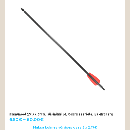
Ammunool 15″/7,5mm, süsinikkiud, Cobra seeriale, Ek-Archery
VALI
Price
6.50
€
–
60.00
€
range:
Maksa kolmes võrdses osas 3 x 2.17€