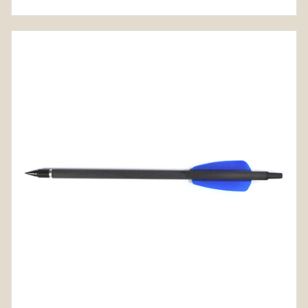
6.50€
through
60.00€