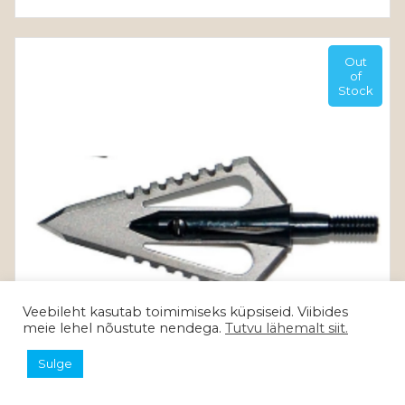
Out
of
Stock
Veebileht kasutab toimimiseks küpsiseid. Viibides
meie lehel nõustute nendega.
Tutvu lähemalt siit.
Sulge