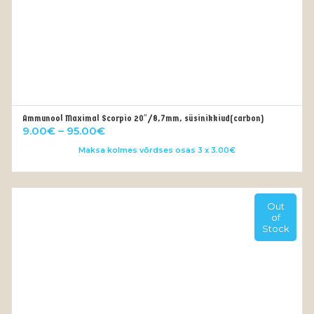
Ammunool Maximal Scorpio 20″/8,7mm, süsinikkiud(carbon)
VALI
Price
9.00
€
–
95.00
€
range:
Maksa kolmes võrdses osas 3 x 3.00€
9.00€
through
95.00€
Out
of
Stock