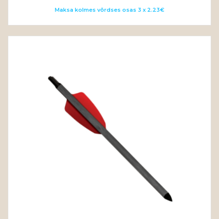
range:
Maksa kolmes võrdses osas 3 x 2.23€
6.70€
through
75.00€