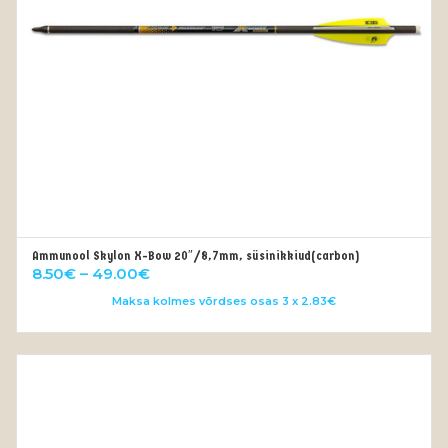
Ammunool Skylon X-Bow 20″/8,7mm, süsinikkiud(carbon)
VALI
Price
8.50
€
–
49.00
€
range:
Maksa kolmes võrdses osas 3 x 2.83€
8.50€
through
49.00€