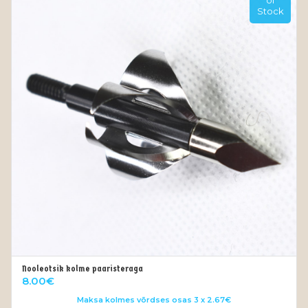
of
Stock
Nooleotsik kolme paaristeraga
OUT OF STOCK
8.00
€
Maksa kolmes võrdses osas 3 x 2.67€