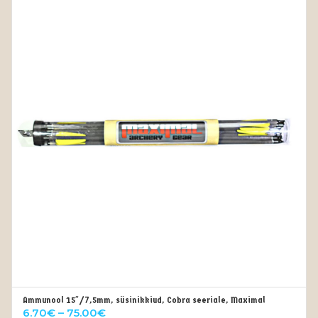
Ammunool 15″/7,5mm, süsinikkiud, Cobra seeriale, Maximal
VALI
Price
6.70
€
–
75.00
€