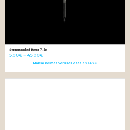
Ammunooled Revo 7-le
VALI
Price
5.00
€
–
45.00
€
range:
Maksa kolmes võrdses osas 3 x 1.67€
5.00€
through
45.00€