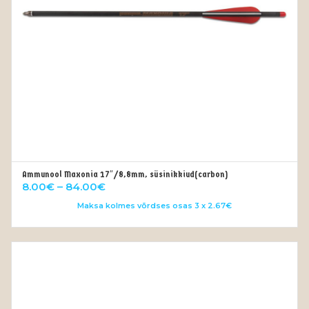
Ammunool Maxonia 17″/8,8mm, süsinikkiud(carbon)
OUT OF STOCK
Price
8.00
€
–
84.00
€
range:
Maksa kolmes võrdses osas 3 x 2.67€
8.00€
through
84.00€