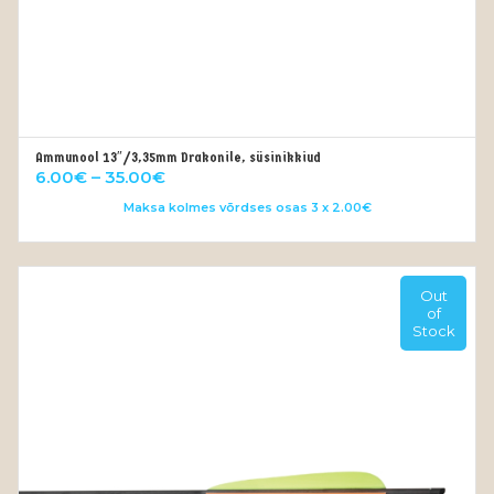
Ammunool 13″/3,35mm Drakonile, süsinikkiud
VALI
Price
6.00
€
–
35.00
€
range:
Maksa kolmes võrdses osas 3 x 2.00€
6.00€
through
35.00€
Out
of
Stock