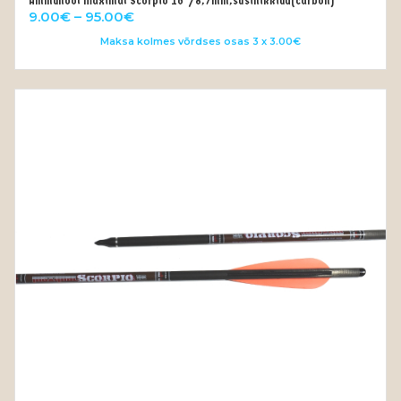
Ammunool Maximal Scorpio 16″/8,7mm,süsinikkiud(carbon)
VALI
Price
9.00
€
–
95.00
€
range:
Maksa kolmes võrdses osas 3 x 3.00€
9.00€
through
95.00€