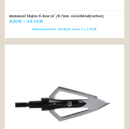
Ammunool Skylon X-Bow 16″/8,7mm, süsinikkiud(carbon)
VALI
Price
8.50
€
–
49.00
€
range:
Maksa kolmes võrdses osas 3 x 2.83€
8.50€
through
49.00€