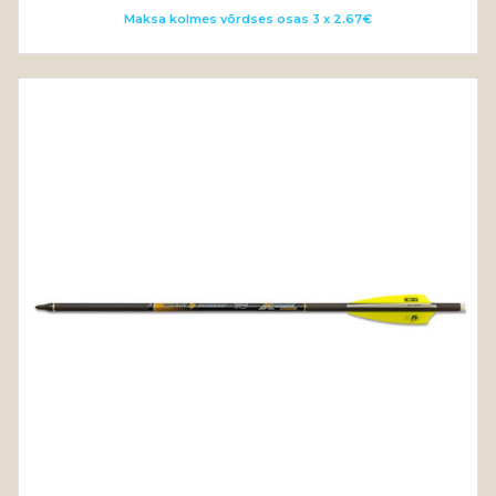
range:
Maksa kolmes võrdses osas 3 x 2.67€
8.00€
through
299.00€