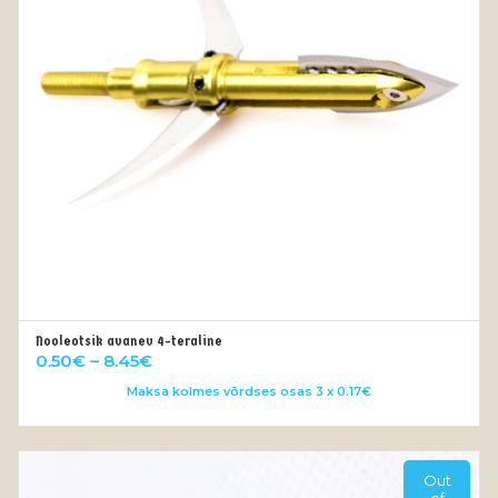
Nooleotsik avanev 4-teraline
VALI
Price
0.50
€
–
8.45
€
range:
Maksa kolmes võrdses osas 3 x 0.17€
0.50€
through
8.45€
Out