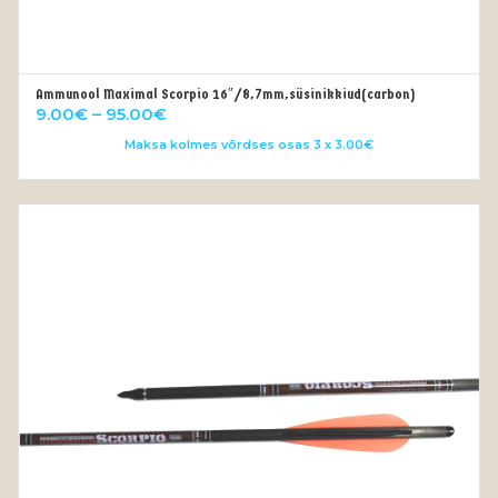
Ammunool Maximal Scorpio 16″/8,7mm,süsinikkiud(carbon)
VALI
Price
9.00
€
–
95.00
€
range:
Maksa kolmes võrdses osas 3 x 3.00€
9.00€
through
95.00€