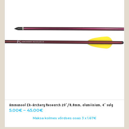
Ammunool Ek-Archery Research 20″/8,8mm, alumiinium, 4″ sulg
VALI
Price
5.00
€
–
45.00
€
range:
Maksa kolmes võrdses osas 3 x 1.67€
5.00€
through