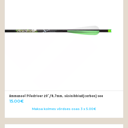
Ammunool Piledriver 20″/8,7mm, süsinikkiud(carbon) see
LISA KORVI
15.00
€
Maksa kolmes võrdses osas 3 x 5.00€