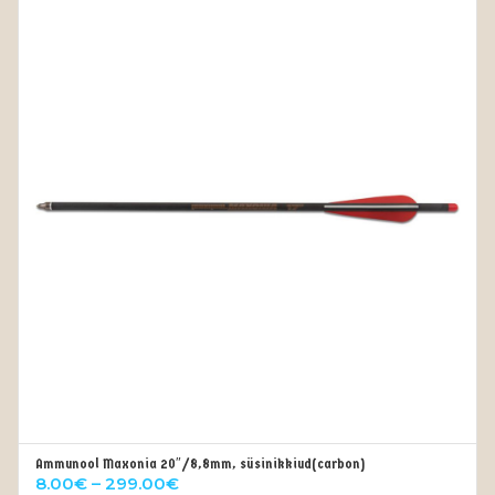
Ammunool Maxonia 20″/8,8mm, süsinikkiud(carbon)
VALI
Price
8.00
€
–
299.00
€