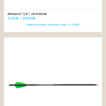
Ammunool 7/½”, süsinikkiud
VALI
Price
3.00
€
–
25.00
€
range:
Maksa kolmes võrdses osas 3 x 1.00€
3.00€
through
25.00€