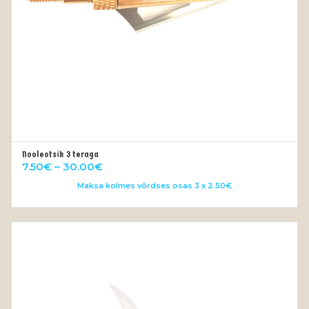
Nooleotsik 3 teraga
VALI
Price
7.50
€
–
30.00
€
range:
Maksa kolmes võrdses osas 3 x 2.50€
7.50€
through
30.00€