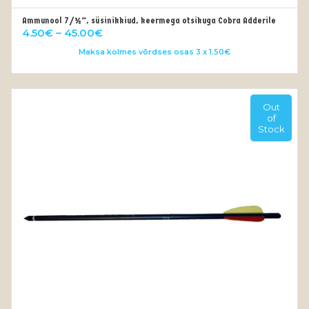
Ammunool 7/½”, süsinikkiud, keermega otsikuga Cobra Adderile
VALI
Price
4.50
€
–
45.00
€
range:
Maksa kolmes võrdses osas 3 x 1.50€
4.50€
through
45.00€
Out
of
Stock