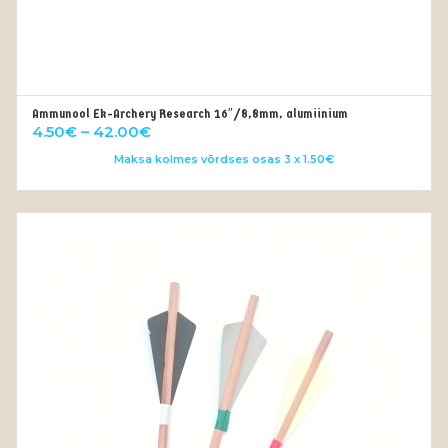
Ammunool Ek-Archery Research 16″/8,8mm, alumiinium
OUT OF STOCK
Price
4.50
€
–
42.00
€
range:
Maksa kolmes võrdses osas 3 x 1.50€
4.50€
through
42.00€