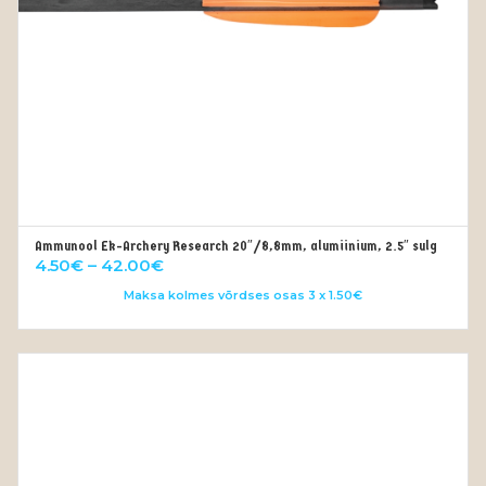
Ammunool Ek-Archery Research 20″/8,8mm, alumiinium, 2.5″ sulg
OUT OF STOCK
Price
4.50
€
–
42.00
€
range:
Maksa kolmes võrdses osas 3 x 1.50€
4.50€
through
42.00€