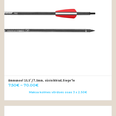
Ammunool 15,5″/7,5mm, süsinikkiud,Siege’le
VALI
Price
7.50
€
–
70.00
€
range:
Maksa kolmes võrdses osas 3 x 2.50€
7.50€
through
70.00€