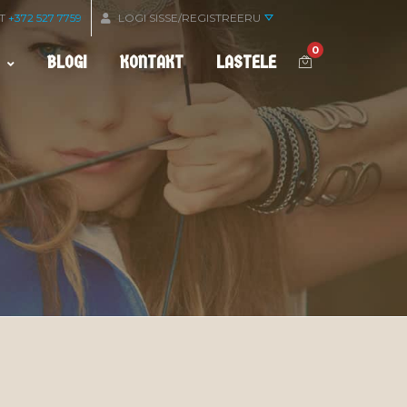
OT
+372 527 7759
LOGI SISSE/REGISTREERU
0
BLOGI
KONTAKT
LASTELE