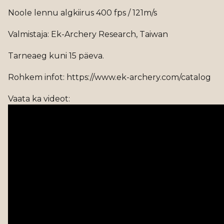
Noole lennu algkiirus 400 fps / 121m/s
Valmistaja: Ek-Archery Research, Taiwan
Tarneaeg kuni 15 päeva.
Rohkem infot: https://www.ek-archery.com/catalog
Vaata ka videot: