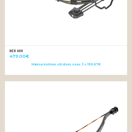
HEX 400
LISA KORVI
479.00
€
Maksa kolmes võrdses osas 3 x 159.67€