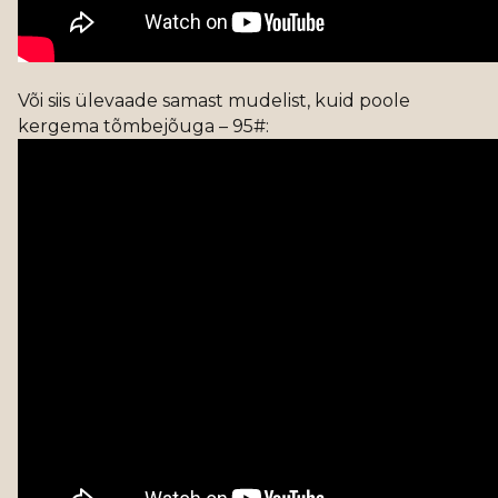
Või siis ülevaade samast mudelist, kuid poole
kergema tõmbejõuga – 95#: