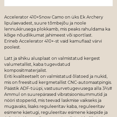
Accelerator 410+Snow Camo on üks Ek Archery
lipulaevadest, suure tõmbejõu ja noole
lennukiirusega plokkamb, mis peaks rahuldama ka
kõige nõudlikumat jahimeest või sportlast.
Erineb Accelerator 410+-st vaid kamuflaaž värvi
poolest.
Latt ja sihiku alusplaat on valmistatud kergest
valumetallist, kaba tugevdatud
komposiitmaterjalist.
Eriti kvaliteetselt on valmistatud õlatoed ja nukid,
mis on freesitud kergmetallist CNC-automaatpingis.
Päästik ADF-tüüpi, vastusurvetugevusega alla 3½#
Ammul on suurepärased vibratsioonisummutid ja
nööri stopperid, mis teevad laskmise vaikseks ja
mugavaks, lisaks reguleeritav kaba, reguleeritav
esimene käetugi, reguleeritav esimene käepide ja