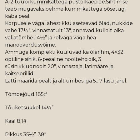
A-2 tüüpi kummikattega püstolkäepide.Sihtimise
teeb mugavaks pehme kummikattega põsetugi
kaba peal.
Korpusele väga lähestikku asetsevad õlad, nukkide
vahe 17½”, vinnastatult 13″, annavad küllalt pika
väljatõmbe-14½” ja relvaga väga hea
manööverdusvõime.
Ammuga komplekti kuuluvad ka õlarihm, 4×32
optiline sihik, 6-pesaline nooltehoidik, 3
süsinikkiudnoolt 20″, vinnastaja, latimääre ja
kaitseprillid.
Latti määrida pealt ja alt umbes iga 5…7 lasu järel.
Tõmbejõud 185#
Tõuketsükkel 14½”
Kaal 8,1#
Pikkus 35½”-38″