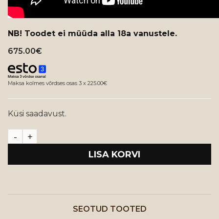
NB! Toodet ei müüda alla 18a vanustele.
675.00
€
Maksa kolmes võrdses osas 3 x 225.00€
Küsi saadavust.
LISA KORVI
SEOTUD TOOTED