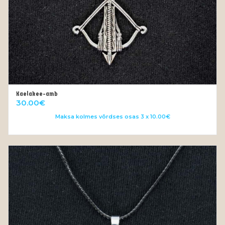
Kaelakee-amb
LISA KORVI
30.00
€
Maksa kolmes võrdses osas 3 x 10.00€