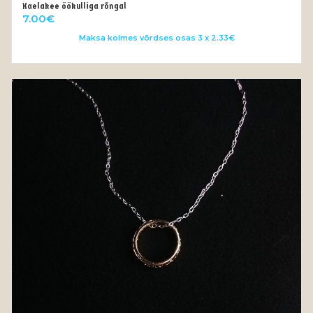
Kaelakee öökulliga rõngal
LISA KORVI
7.00
€
Maksa kolmes võrdses osas 3 x 2.33€