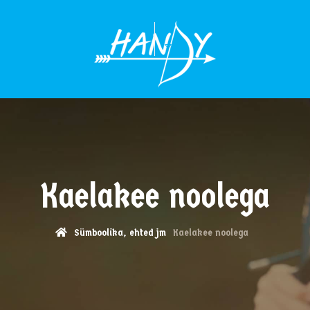
MENÜÜ
Kaelakee noolega
Sümboolika, ehted jm
Kaelakee noolega