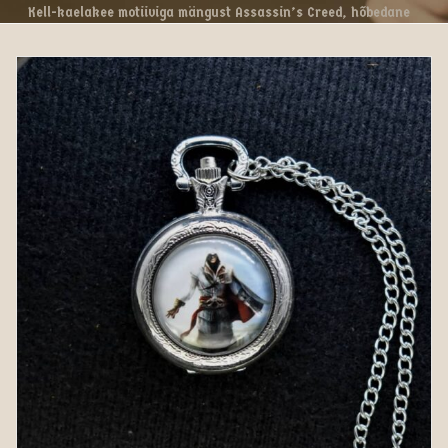
Kell-kaelakee motiiviga mängust Assassin’s Creed, hõbedane