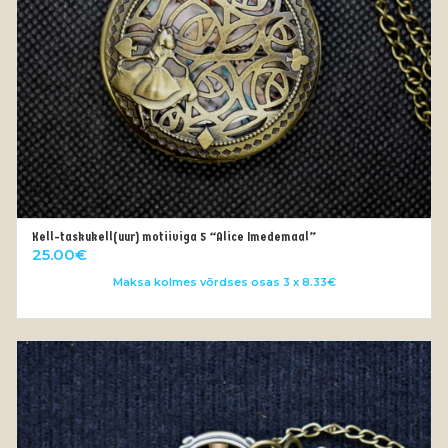
Kell-taskukell(uur) motiiviga 5 “Alice Imedemaal”
OUT OF STOCK
25.00
€
Maksa kolmes võrdses osas 3 x 8.33€