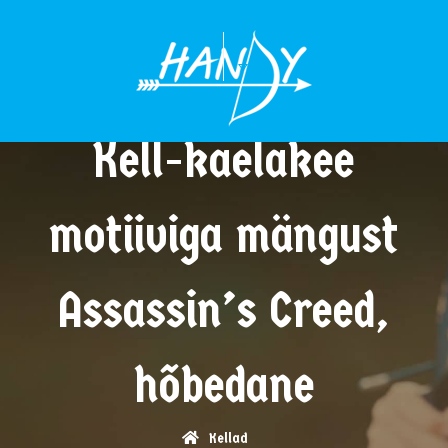
MENÜÜ
Kell-kaelakee
motiiviga mängust
Assassin’s Creed,
hõbedane
Kellad