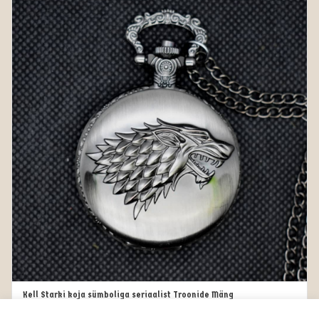
Kell Starki koja sümboliga seriaalist Troonide Mäng
LISA KORVI
25.00
€