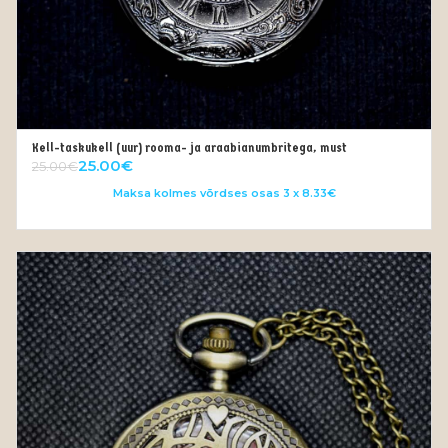
Kell-taskukell (uur) rooma- ja araabianumbritega, must
VALI
25.00
€
25.00
€
Maksa kolmes võrdses osas 3 x 8.33€