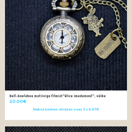
Kell-kaelakee motiiviga filmist”Alice imedemaal”, väike
OUT OF STOCK
20.00
€
Maksa kolmes võrdses osas 3 x 6.67€