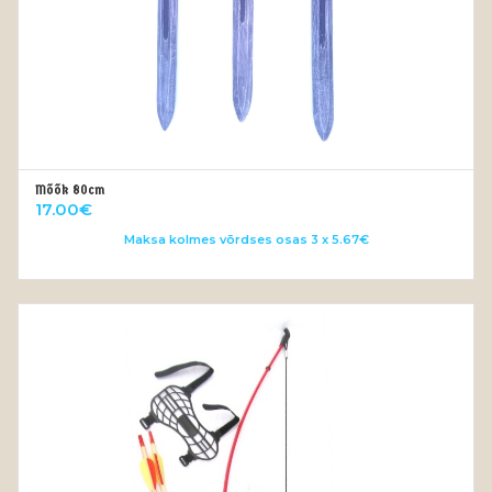
Mõõk 80cm
VALI
17.00
€
Maksa kolmes võrdses osas 3 x 5.67€