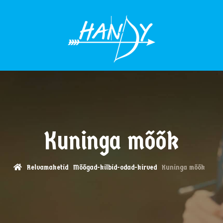
MENÜÜ
Kuninga mõõk
Relvamaketid
Mõõgad-kilbid-odad-kirved
Kuninga mõõk