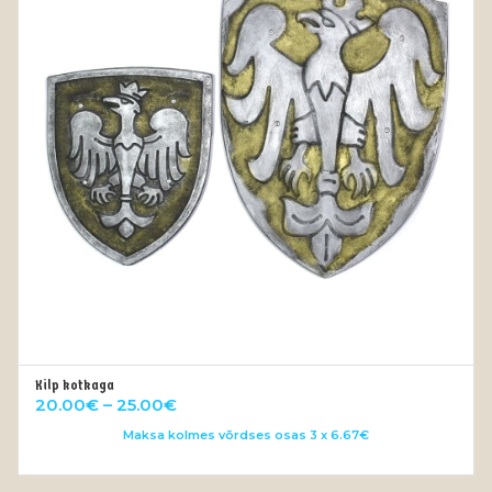
Kilp kotkaga
VALI
Price
20.00
€
–
25.00
€
range:
Maksa kolmes võrdses osas 3 x 6.67€
20.00€
through