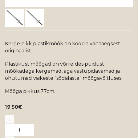
Kerge pikk plastikmõõk on koopia vanaaegsest
originaalist.
Plastikust mõõgad on võrreldes puidust
mõõkadega kergemad, aga vastupidavamad ja
ohutumad väikeste “sõdalaste” mõõgavõitluses.
Mõõga pikkus 77cm.
19.50
€