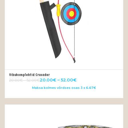
Vibukomplektid Crusader
VALI
20.00
€
–
52.00
€
20.00
€
–
52.00
€
Maksa kolmes võrdses osas 3 x 6.67€