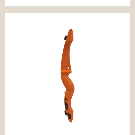
4.00€
through
5.00€