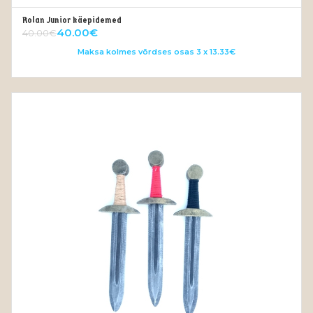
Rolan Junior käepidemed
VALI
40.00
€
40.00
€
Maksa kolmes võrdses osas 3 x 13.33€