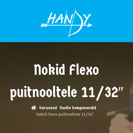
MENÜÜ
Nokid Flexo
puitnooltele 11/32″
Varuosad
Noolte komponendid
Nokid Flexo puitnooltele 11/32″