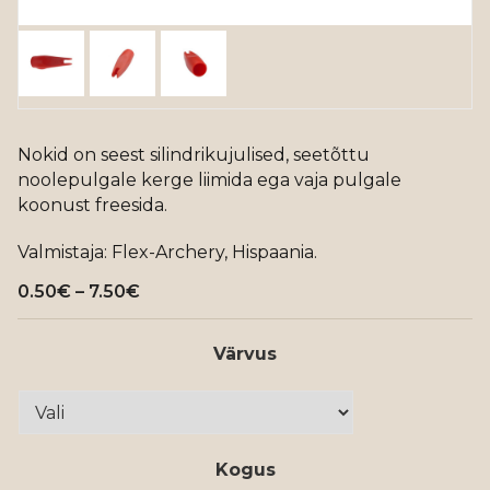
Nokid on seest silindrikujulised, seetõttu
noolepulgale kerge liimida ega vaja pulgale
koonust freesida.
Valmistaja: Flex-Archery, Hispaania.
Price
0.50
€
–
7.50
€
range:
0.50€
through
Värvus
7.50€
Kogus