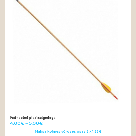
Puitnooled plastsulgedega
VALI
Price
4.00
€
–
5.00
€
range:
Maksa kolmes võrdses osas 3 x 1.33€