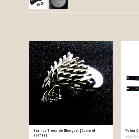
Sõrmus Troonide Mängust (Game of
Rolan C
VALI
Trones)
35.00