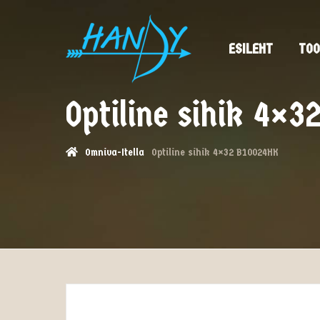
ESILEHT
TOO
Optiline sihik 4×
Omniva-Itella
Optiline sihik 4×32 B10024HK