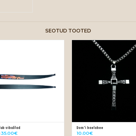
SEOTUD TOOTED
lub vibuõlad
Dom’i kaelakee
VALI
LISA KORVI
35.00
€
10.00
€
€