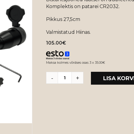
Komplektis on patarei CR2032.
Pikkus 27,5cm
Valmistatud Hiinas.
105.00
€
Maksa kolmes võrdses osas 3 x 35.00€
LISA KORV