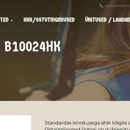
KÜSI LISAINF
TED
KKK/OSTUTINGIMUSED
ÜRITUSED / LAADAD
32 B10024HK
Standardse kinnitusega sihik kõigile
Distantsijooned läätsel on dubleeri