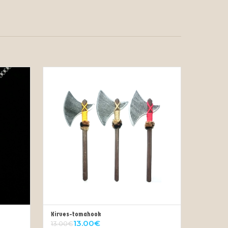
Kirves-tomahook
OUT OF STOCK
13.00
€
13.00
€