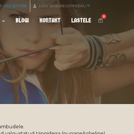
OT
+372 527 7759
LOGI SISSE/REGISTREERU
0
BLOGI
KONTAKT
LASTELE
 ambudele.
tud valgustatud täppidega (punane/roheline).