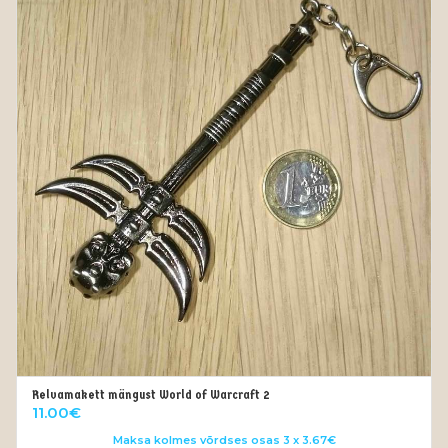
Relvamakett mängust World of Warcraft 2
LISA KORVI
11.00
€
Maksa kolmes võrdses osas 3 x 3.67€