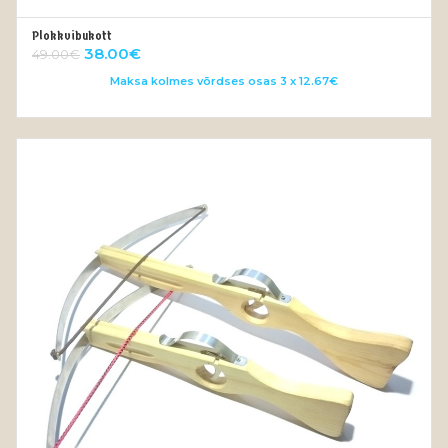
Plokkvibukott
OUT OF STOCK
Algne
Current
38.00
€
49.00
€
hind
price
Maksa kolmes võrdses osas 3 x 12.67€
oli:
is:
49.00€.
38.00€.