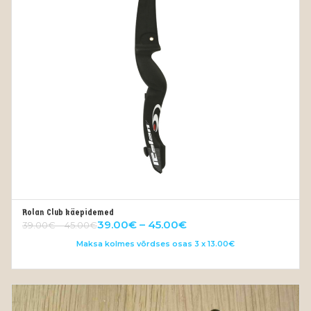
Rolan Club käepidemed
VALI
39.00
€
–
45.00
€
39.00
€
–
45.00
€
Maksa kolmes võrdses osas 3 x 13.00€