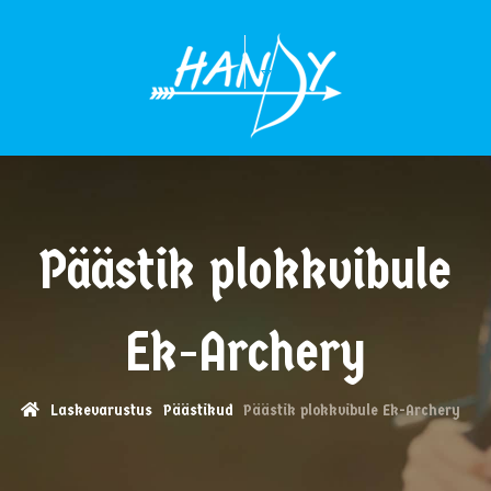
MENÜÜ
Päästik plokkvibule
Ek-Archery
Laskevarustus
Päästikud
Päästik plokkvibule Ek-Archery