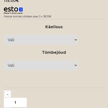
115.00
€
Maksa kolmes võrdses osas 3 x 38.33€
Käelisus
Tõmbejõud