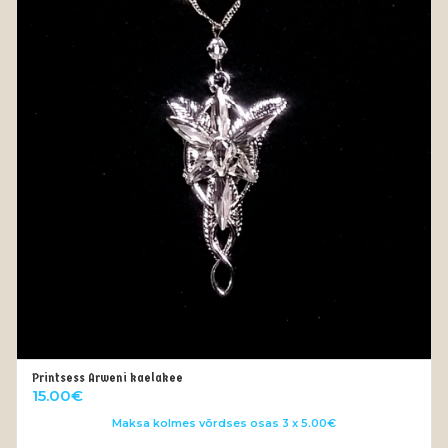
Printsess Arweni kaelakee
LISA KORVI
15.00
€
Maksa kolmes võrdses osas 3 x 5.00€