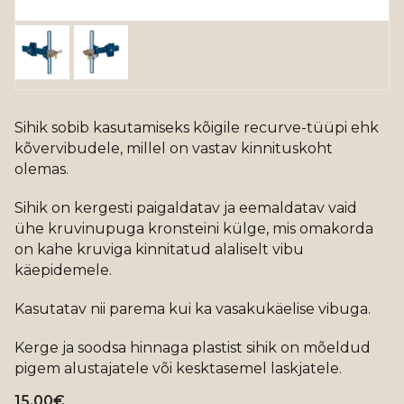
Sihik sobib kasutamiseks kõigile recurve-tüüpi ehk
kõvervibudele, millel on vastav kinnituskoht
olemas.
Sihik on kergesti paigaldatav ja eemaldatav vaid
ühe kruvinupuga kronsteini külge, mis omakorda
on kahe kruviga kinnitatud alaliselt vibu
käepidemele.
Kasutatav nii parema kui ka vasakukäelise vibuga.
Kerge ja soodsa hinnaga plastist sihik on mõeldud
pigem alustajatele või kesktasemel laskjatele.
15.00
€