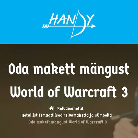
MENÜÜ
Oda makett mängust
World of Warcraft 3
Relvamaketid
Metallist temaatilised relvamaketid ja sümbolid
Oda makett mängust World of Warcraft 3