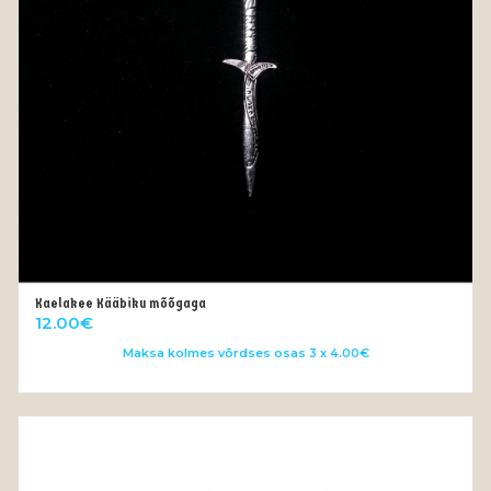
Kaelakee Kääbiku mõõgaga
LISA KORVI
12.00
€
Maksa kolmes võrdses osas 3 x 4.00€