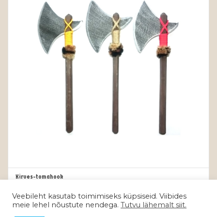
Kirves-tomahook
VALI
13.00
€
13.00
€
Veebileht kasutab toimimiseks küpsiseid. Viibides
Maksa kolmes võrdses osas 3 x 4.33€
meie lehel nõustute nendega.
Tutvu lähemalt siit.