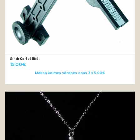
Sihik Cartel Midi
LISA KORVI
15.00
€
Maksa kolmes võrdses osas 3 x 5.00€