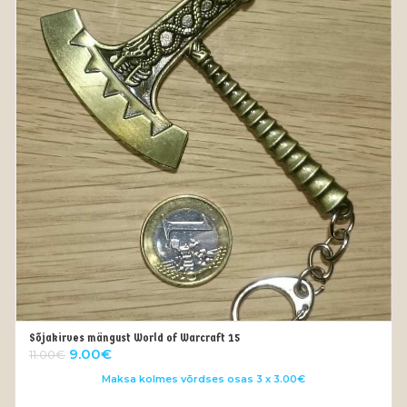
Sõjakirves mängust World of Warcraft 15
OUT OF STOCK
Algne
Current
9.00
€
11.00
€
hind
price
Maksa kolmes võrdses osas 3 x 3.00€
oli:
is: