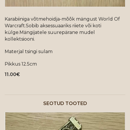
Karabiiniga võtmehoidja-mõõk mängust World Of
Warcraft.Sobib aksessuaariks riiete või koti
külge.Mängijatele suurepärane mudel
kollektsiooni.
Materjal tsingi sulam
Pikkus 12.5cm
11.00
€
SEOTUD TOOTED