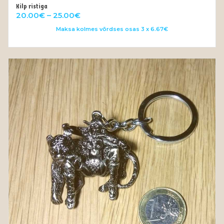
Kilp ristiga
VALI
Price
20.00
€
–
25.00
€
range:
Maksa kolmes võrdses osas 3 x 6.67€
20.00€
through
25.00€