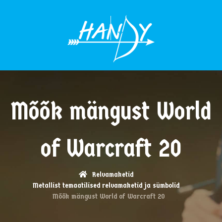
MENÜÜ
Mõõk mängust World
of Warcraft 20
Relvamaketid
Metallist temaatilised relvamaketid ja sümbolid
Mõõk mängust World of Warcraft 20