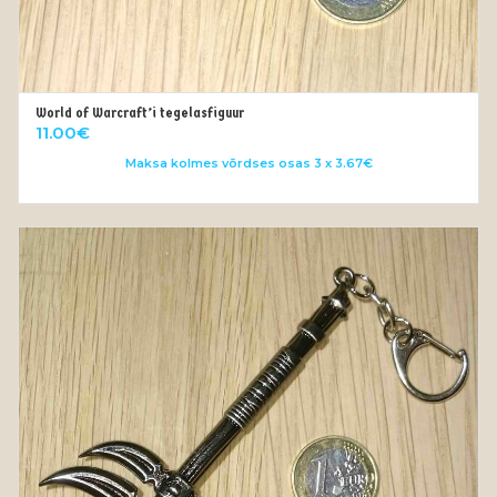
World of Warcraft’i tegelasfiguur
LISA KORVI
11.00
€
Maksa kolmes võrdses osas 3 x 3.67€