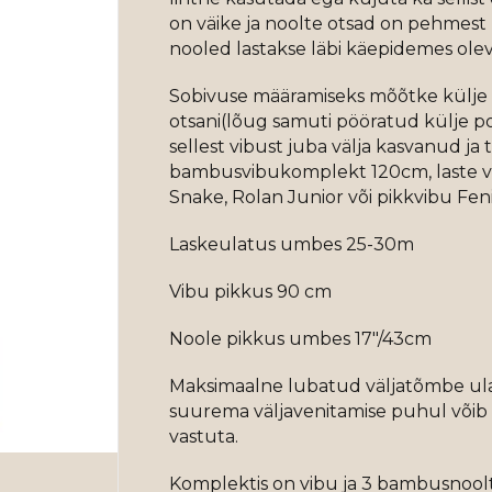
on väike ja noolte otsad on pehmest 
nooled lastakse läbi käepidemes ole
Sobivuse määramiseks mõõtke külje p
otsani(lõug samuti pööratud külje p
sellest vibust juba välja kasvanud ja
bambusvibukomplekt 120cm, laste v
Snake, Rolan Junior või pikkvibu Feni
Laskeulatus umbes 25-30m
Vibu pikkus 90 cm
Noole pikkus umbes 17″/43cm
Maksimaalne lubatud väljatõmbe ula
suurema väljavenitamise puhul võib 
vastuta.
Komplektis on vibu ja 3 bambusnool