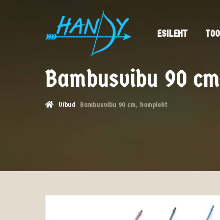
ESILEHT
TOO
Bambusvibu 90 cm
Vibud
Bambusvibu 90 cm, komplekt