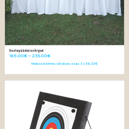
Noolepüüdmisvõrgud
OUT OF STOCK
Price
169.00
€
–
235.00
€
range:
Maksa kolmes võrdses osas 3 x 56.33€
169.00€
through
235.00€