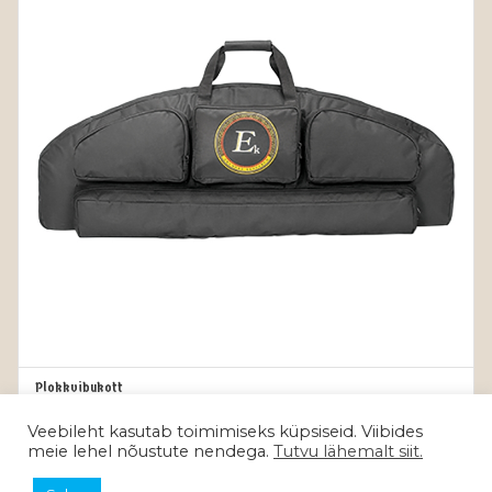
Plokkvibukott
OUT OF STOCK
Algne
Current
38.00
€
49.00
€
hind
price
Veebileht kasutab toimimiseks küpsiseid. Viibides
Maksa kolmes võrdses osas 3 x 12.67€
meie lehel nõustute nendega.
Tutvu lähemalt siit.
oli:
is:
49.00€.
38.00€.