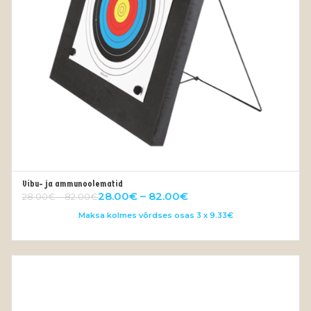
Vibu- ja ammunoolematid
VALI
28.00
€
–
82.00
€
28.00
€
–
82.00
€
Maksa kolmes võrdses osas 3 x 9.33€