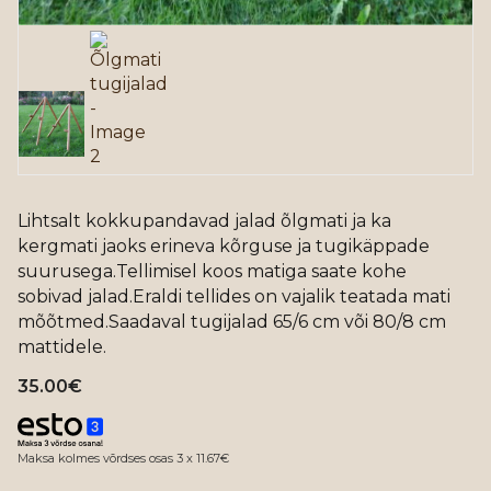
Lihtsalt kokkupandavad jalad õlgmati ja ka
kergmati jaoks erineva kõrguse ja tugikäppade
suurusega.Tellimisel koos matiga saate kohe
sobivad jalad.Eraldi tellides on vajalik teatada mati
mõõtmed.Saadaval tugijalad 65/6 cm või 80/8 cm
mattidele.
35.00
€
Maksa kolmes võrdses osas 3 x 11.67€