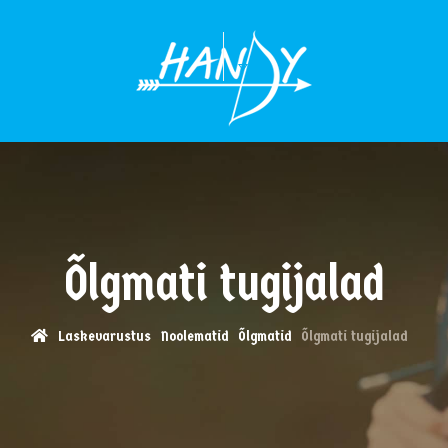
MENÜÜ
Õlgmati tugijalad
Laskevarustus
Noolematid
Õlgmatid
Õlgmati tugijalad