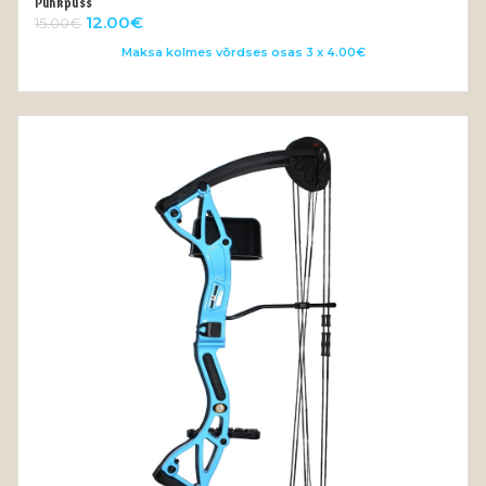
Puhkpüss
LISA KORVI
Algne
Current
12.00
€
15.00
€
hind
price
Maksa kolmes võrdses osas 3 x 4.00€
oli:
is:
15.00€.
12.00€.