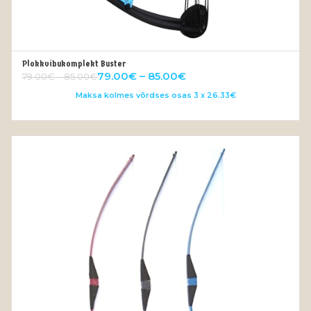
Plokkvibukomplekt Buster
VALI
79.00
€
–
85.00
€
79.00
€
–
85.00
€
Maksa kolmes võrdses osas 3 x 26.33€