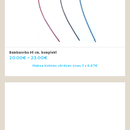
Bambusvibu 90 cm, komplekt
OUT OF STOCK
Price
20.00
€
–
23.00
€
range:
Maksa kolmes võrdses osas 3 x 6.67€
20.00€
through
23.00€