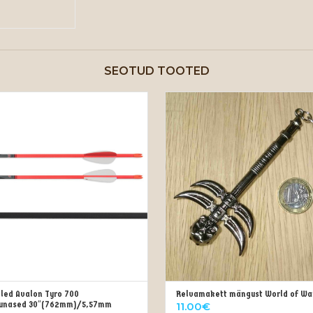
SEOTUD TOOTED
led Avalon Tyro 700
Relvamakett mängust World of War
LISA KORVI
LISA KORVI
unased 30″(762mm)/5,57mm
11.00
€