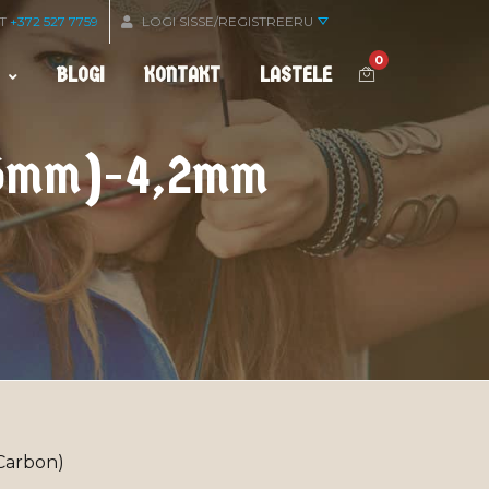
OT
+372 527 7759
LOGI SISSE/REGISTREERU
0
BLOGI
KONTAKT
LASTELE
2,6mm)-4,2mm
(Carbon)