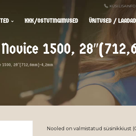
KÜSI LISAINF
TED
KKK/OSTUTINGIMUSED
ÜRITUSED / LAADAD
n Novice 1500, 28″(71
e 1500, 28″(712,6mm)-4,2mm
Nooled on valmistatud süsinikkiust 