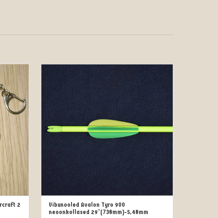
craft 2
Vibunooled Avalon Tyro 900
OUT OF STOCK
neoonkollased 29″(738mm)-5,48mm