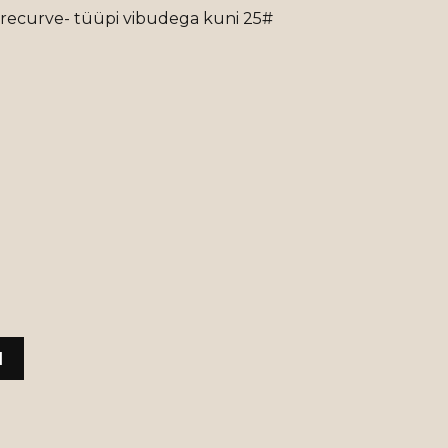
recurve- tüüpi vibudega kuni 25#
I