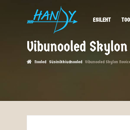
ESILEHT
TOO
Vibunooled Skylo
Nooled
Süsinikkiudnooled
Vibunooled Skylon Novic