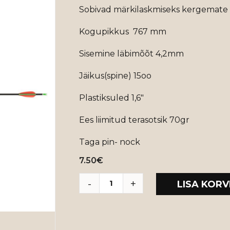
Sobivad märkilaskmiseks kergemate 
Kogupikkus 767 mm
Sisemine läbimõõt 4,2mm
Jäikus(spine) 15oo
Plastiksuled 1,6″
Ees liimitud terasotsik 70gr
Taga pin- nock
7.50
€
LISA KORV