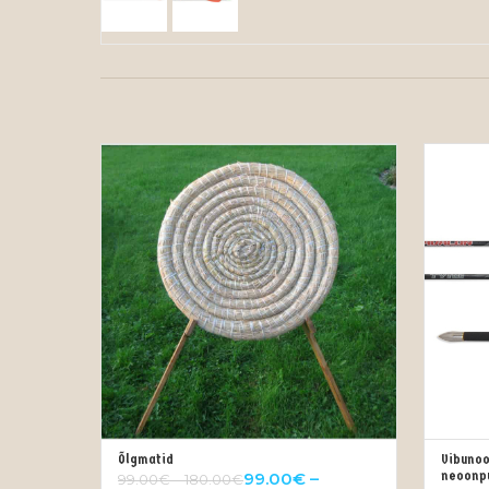
Õlgmatid
Vibunoo
OUT OF STOCK
neoonp
99.00
€
–
99.00
€
–
180.00
€