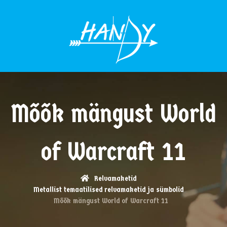
MENÜÜ
Mõõk mängust World
of Warcraft 11
Relvamaketid
Metallist temaatilised relvamaketid ja sümbolid
Mõõk mängust World of Warcraft 11