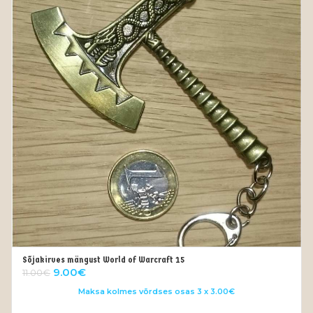
Sõjakirves mängust World of Warcraft 15
OUT OF STOCK
Algne
Current
9.00
€
11.00
€
hind
price
Maksa kolmes võrdses osas 3 x 3.00€
oli:
is: