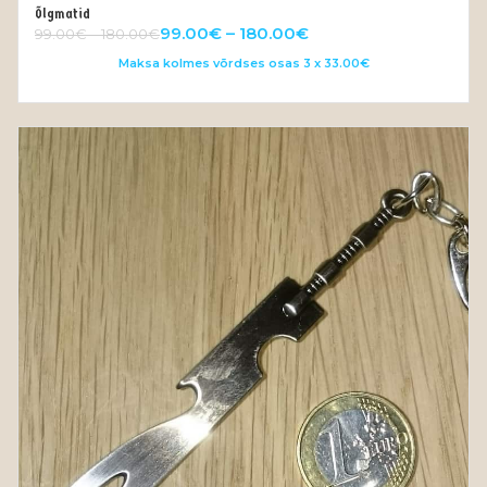
Õlgmatid
OUT OF STOCK
99.00
€
–
180.00
€
99.00
€
–
180.00
€
Maksa kolmes võrdses osas 3 x 33.00€