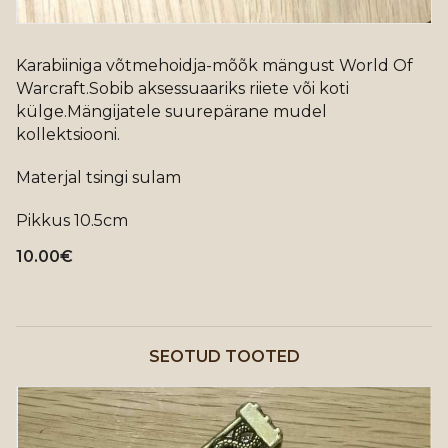
Karabiiniga võtmehoidja-mõõk mängust World Of
Warcraft.Sobib aksessuaariks riiete või koti
külge.Mängijatele suurepärane mudel
kollektsiooni.
Materjal tsingi sulam
Pikkus 10.5cm
10.00
€
SEOTUD TOOTED