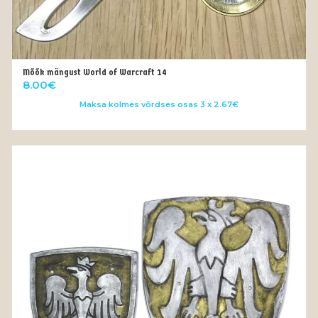
Mõõk mängust World of Warcraft 14
LISA KORVI
8.00
€
Maksa kolmes võrdses osas 3 x 2.67€